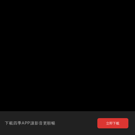
下載四季APP讓影音更順暢
立即下載