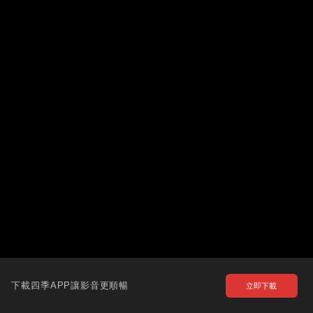
下載四季APP讓影音更順暢
立即下載