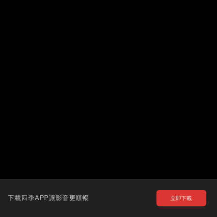
下載四季APP讓影音更順暢
立即下載