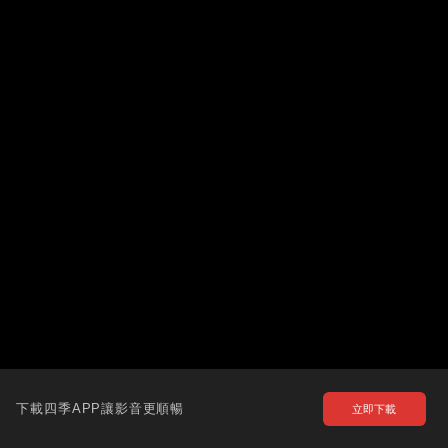
下載四季APP讓影音更順暢
立即下載