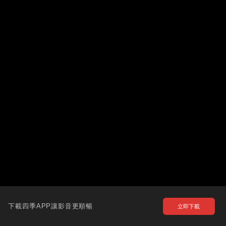
下載四季APP讓影音更順暢
立即下載