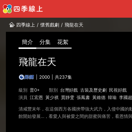
四季線上
/
懷舊戲劇
/
飛龍在天
簡介
分集
花絮
飛龍在天
2000
共237集
級別
普0+
類別
台灣好戲
古裝及歷史劇
民視好戲
演員
江宏恩
黃少祺
賈靜雯
張鳳書
黃維德
韓瑜
李國
清咸豐末年，在這個西方各國挾帶強大武力，入侵中國的
館開始發展…，看愛人與被愛之間的甜蜜與痛苦，看恩情