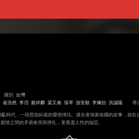
國別
台灣
超
崔浩然
李滔
龐祥麟
梁又南
張琴
游安順
李佩怡
洪誠陽
導
動亂時代，一段恩怨糾葛的愛恨情仇、揉合著保家衛國的故事，就在
與親情之間的矛盾衝突與掙扎，更看盡人性的險惡。