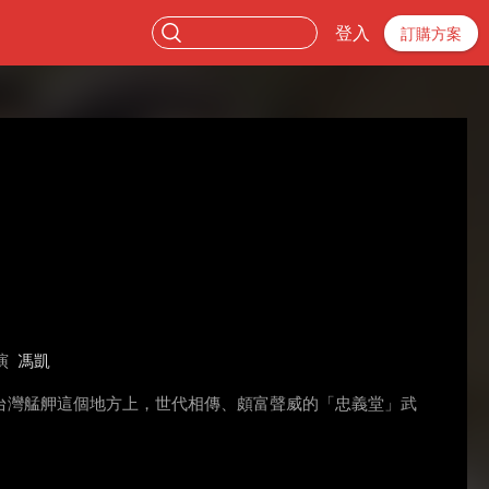
登入
訂購方案
演
馮凱
台灣艋舺這個地方上，世代相傳、頗富聲威的「忠義堂」武