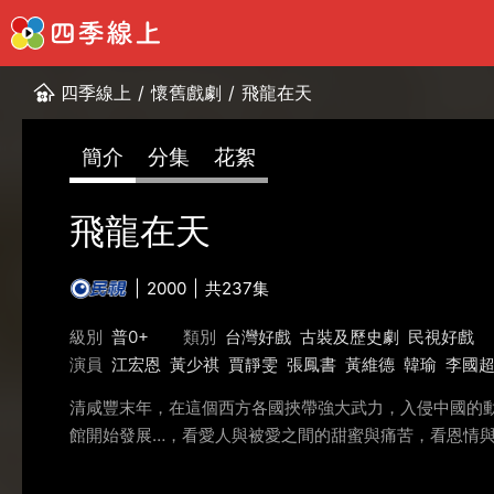
四季線上
/
懷舊戲劇
/
飛龍在天
簡介
分集
花絮
飛龍在天
2000
共237集
級別
普0+
類別
台灣好戲
古裝及歷史劇
民視好戲
演員
江宏恩
黃少祺
賈靜雯
張鳳書
黃維德
韓瑜
李國
清咸豐末年，在這個西方各國挾帶強大武力，入侵中國的
館開始發展…，看愛人與被愛之間的甜蜜與痛苦，看恩情