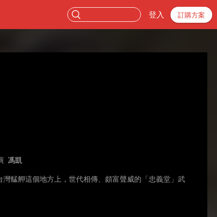
登入
訂購方案
演
馮凱
台灣艋舺這個地方上，世代相傳、頗富聲威的「忠義堂」武