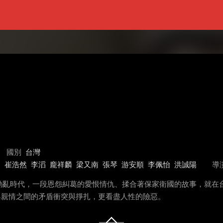
國別
台灣
超
崔浩然
李滔
龐祥麟
梁又南
張琴
游安順
李佩怡
洪誠陽
導
動亂時代，一段恩怨糾葛的愛恨情仇、揉合著保家衛國的故事，就在
與親情之間的矛盾衝突與掙扎，更看盡人性的險惡。