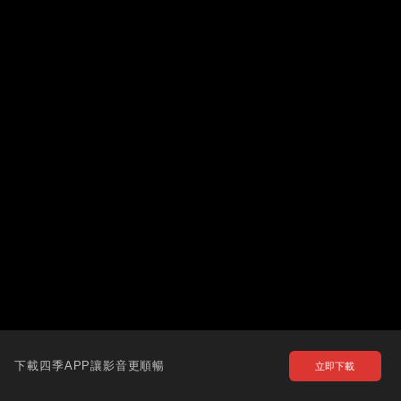
下載四季APP讓影音更順暢
立即下載