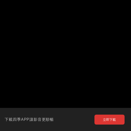
下載四季APP讓影音更順暢
立即下載