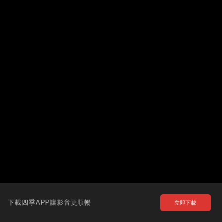
下載四季APP讓影音更順暢
立即下載