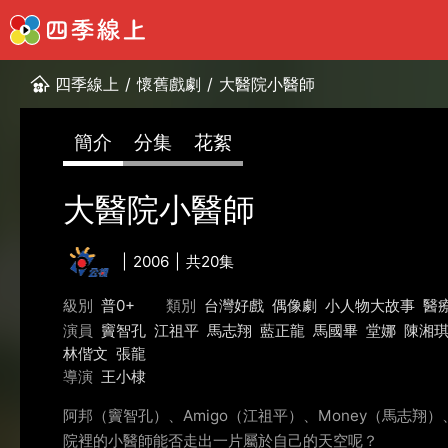
四季線上
/
懷舊戲劇
/
大醫院小醫師
簡介
分集
花絮
大醫院小醫師
2006
共20集
級別
普0+
類別
台灣好戲
偶像劇
小人物大故事
醫
演員
竇智孔
江祖平
馬志翔
藍正龍
馬國畢
堂娜
陳湘
林偕文
張龍
導演
王小棣
阿邦（竇智孔）、Amigo（江祖平）、Money（馬
院裡的小醫師能否走出一片屬於自己的天空呢？