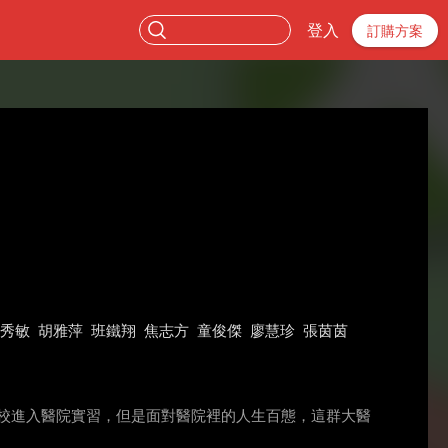
登入
訂購方案
秀敏
胡雅萍
班鐵翔
焦志方
童俊傑
廖慧珍
張茵茵
學校進入醫院實習，但是面對醫院裡的人生百態，這群大醫