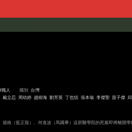
療職人
國別
台灣
琪
戴立忍
周幼婷
趙樹海
劉芳英
丁也恬
張本瑜
李傑聖
苗子傑
邱
志翔）、揚格（藍正龍）、何進波（馬國畢）這群醫學院的死黨即將離開