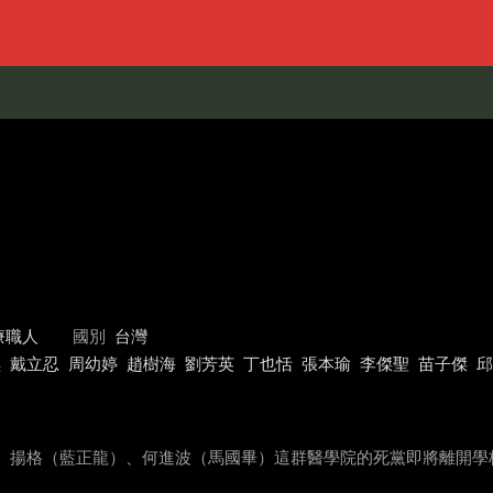
療職人
國別
台灣
琪
戴立忍
周幼婷
趙樹海
劉芳英
丁也恬
張本瑜
李傑聖
苗子傑
邱
志翔）、揚格（藍正龍）、何進波（馬國畢）這群醫學院的死黨即將離開