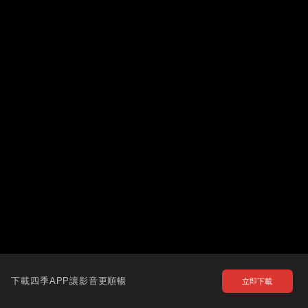
下載四季APP讓影音更順暢
立即下載