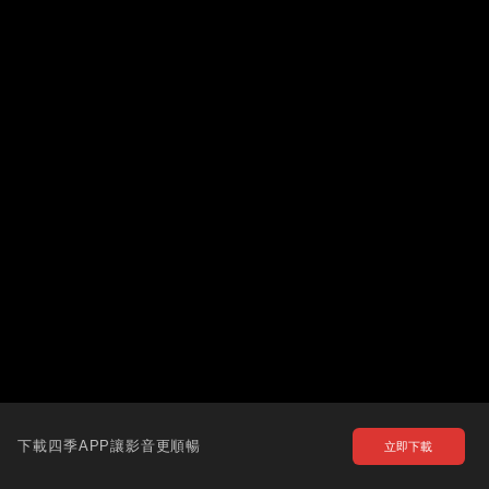
下載四季APP讓影音更順暢
立即下載