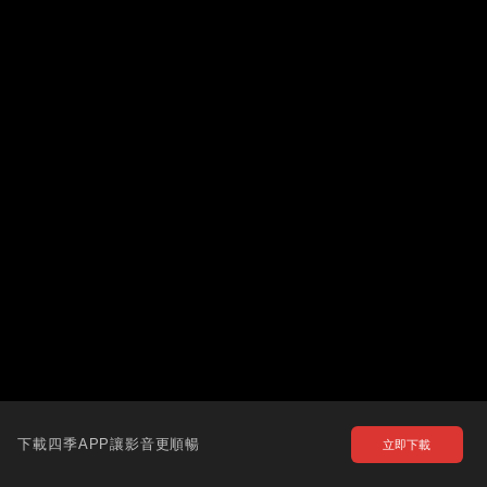
下載四季APP讓影音更順暢
立即下載