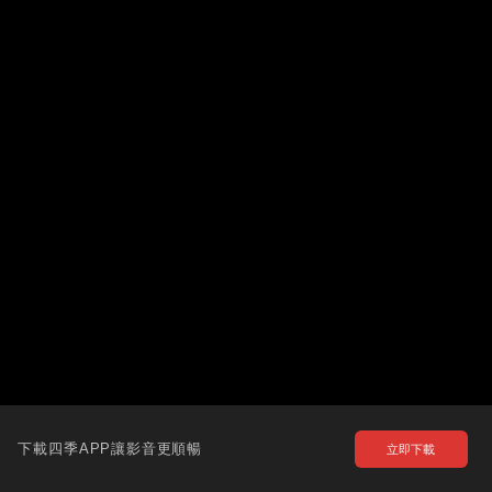
下載四季APP讓影音更順暢
立即下載