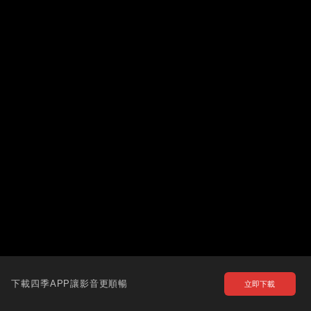
下載四季APP讓影音更順暢
立即下載