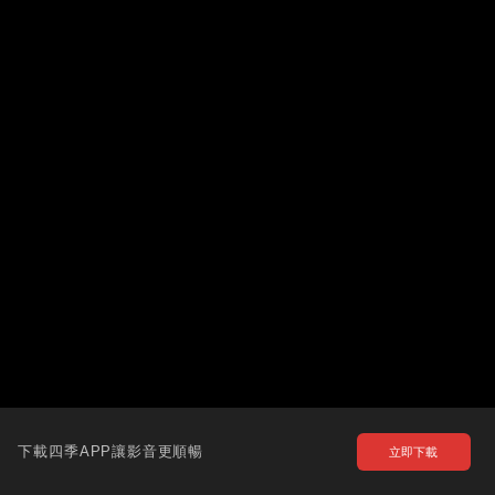
下載四季APP讓影音更順暢
立即下載