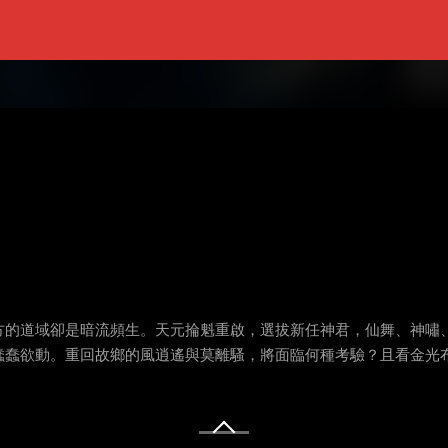
方的道域卻是暗流頻生。天元掄魁重啟，選拔新任神君，仙舞、神嘯
蠢蠢欲動。重回故鄉的風逍遙與莫離騷，將面臨何種考驗？且看金光布