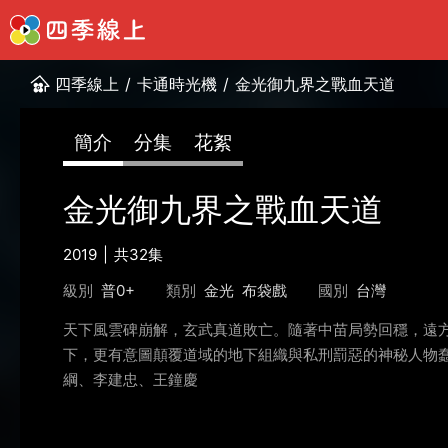
四季線上
/
卡通時光機
/
金光御九界之戰血天道
簡介
分集
花絮
金光御九界之戰血天道
2019
共32集
級別
普0+
類別
金光
布袋戲
國別
台灣
天下風雲碑崩解，玄武真道敗亡。隨著中苗局勢回穩，遠
下，更有意圖顛覆道域的地下組織與私刑罰惡的神秘人物
綱、李建忠、王鐘慶