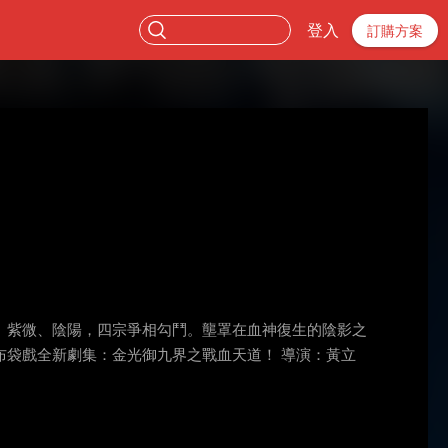
登入
訂購方案
、紫微、陰陽，四宗爭相勾鬥。壟罩在血神復生的陰影之
袋戲全新劇集：金光御九界之戰血天道！ 導演：黃立