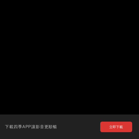
下載四季APP讓影音更順暢
立即下載