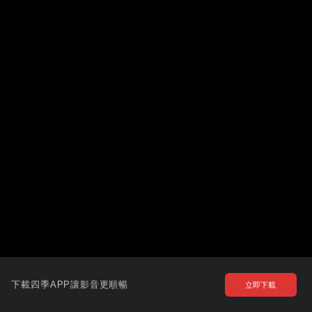
下載四季APP讓影音更順暢
立即下載