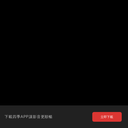
下載四季APP讓影音更順暢
立即下載