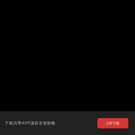
下載四季APP讓影音更順暢
立即下載