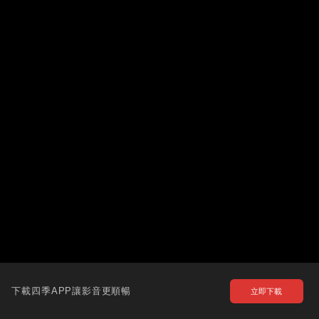
下載四季APP讓影音更順暢
立即下載