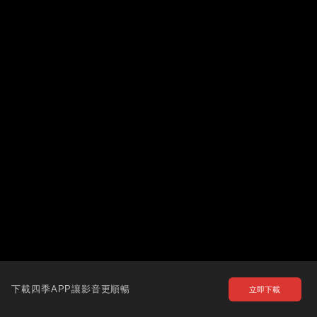
下載四季APP讓影音更順暢
立即下載