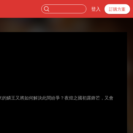
登入
訂購方案
來的鱗王又將如何解決此間紛爭？夜煌之國初露鋒芒，又會