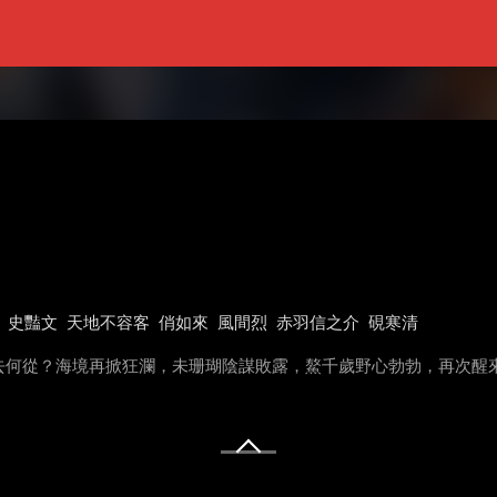
史豔文
天地不容客
俏如來
風間烈
赤羽信之介
硯寒清
去何從？海境再掀狂瀾，未珊瑚陰謀敗露，鰲千歲野心勃勃，再次醒