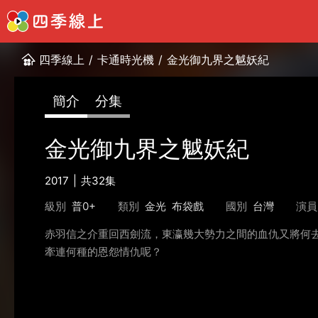
四季線上
/
卡通時光機
/
金光御九界之魆妖紀
簡介
分集
金光御九界之魆妖紀
2017
共32集
級別
普0+
類別
金光
布袋戲
國別
台灣
演員
赤羽信之介重回西劍流，東瀛幾大勢力之間的血仇又將何
牽連何種的恩怨情仇呢？