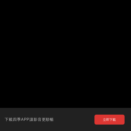
下載四季APP讓影音更順暢
立即下載