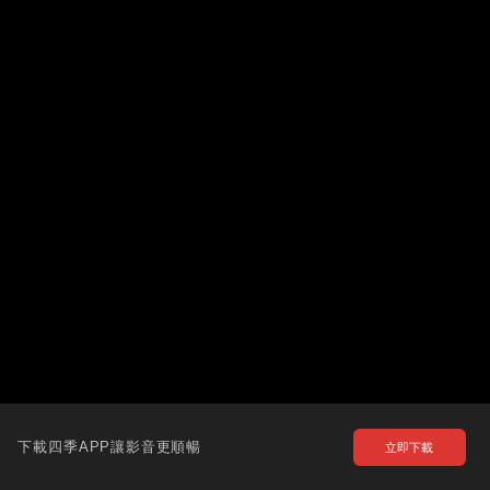
下載四季APP讓影音更順暢
立即下載