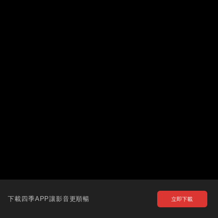
下載四季APP讓影音更順暢
立即下載