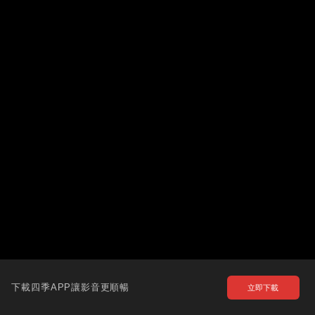
下載四季APP讓影音更順暢
立即下載