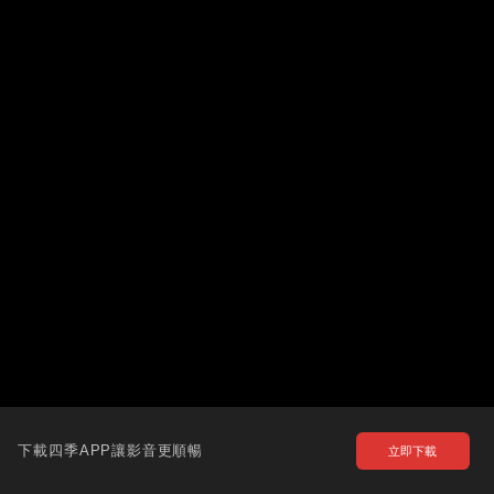
下載四季APP讓影音更順暢
立即下載