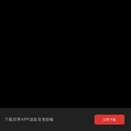
下載四季APP讓影音更順暢
立即下載