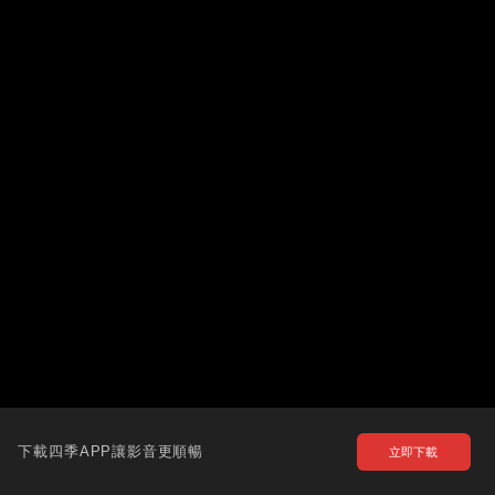
下載四季APP讓影音更順暢
立即下載