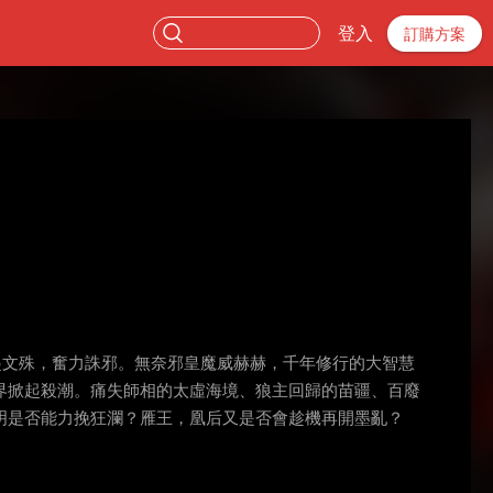
登入
訂購方案
起文殊，奮力誅邪。無奈邪皇魔威赫赫，千年修行的大智慧
界掀起殺潮。痛失師相的太虛海境、狼主回歸的苗疆、百廢
明是否能力挽狂瀾？雁王，凰后又是否會趁機再開墨亂？