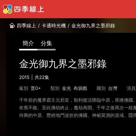
四季線上
/
卡通時光機
/
金光御九界之墨邪錄
簡介
分集
金光御九界之墨邪錄
2015
共22集
級別
普0+
類別
金光
布袋戲
國別
台灣
演員
千年前的魔界霸主元邪皇，順利復活降臨中原，席捲佛國。
依舊不敵。至此佛劫終止，魔劫再開。千年之後再次一統
待興的中原、歷經地門波折的佛國、神祕莫測的道域、隱