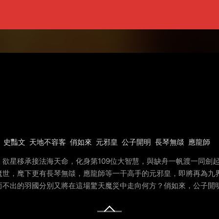
史豔文
天地不容客
俏如來
元邪皇
公子開明
長琴無燄
應龍師
欲星移承接法海天命，化身第109位大智慧，與缺舟一帆渡一同劍
魔世，麾下更有長琴無燄，應龍師等一干高手的元邪皇，即將再為九
而不出的羽國分別又將在這場驚天魔災中走向何方？俏如來，公子開