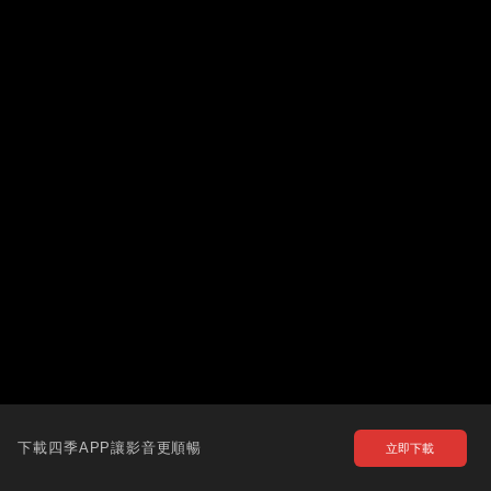
下載四季APP讓影音更順暢
立即下載