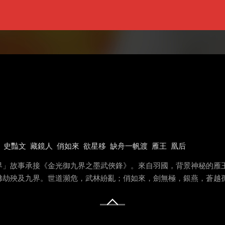
史豔文
藏鏡人
俏如來
欲星移
缺舟一帆渡
雁王
凰后
界」故事承接《金光御九界之墨武俠鋒》。來自羽國，背景神秘的雁
佛劫殃及九界。世道瀕危，武林紛亂；俏如來，劍無極，銀燕，蒼越