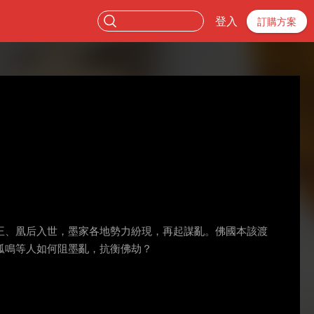
登入
訂購方案
王、凰后入世，墨家各地勢力紛現，再起謀亂。佛國本該渡
孤鳴等人如何阻墨亂，抗衡佛劫？