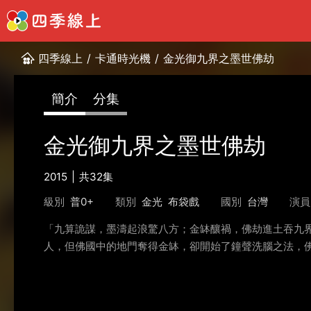
四季線上
/
卡通時光機
/
金光御九界之墨世佛劫
簡介
分集
金光御九界之墨世佛劫
2015
共32集
級別
普0+
類別
金光
布袋戲
國別
台灣
演員
「九算詭謀，墨濤起浪驚八方；金缽釀禍，佛劫進土吞九
人，但佛國中的地門奪得金缽，卻開始了鐘聲洗腦之法，