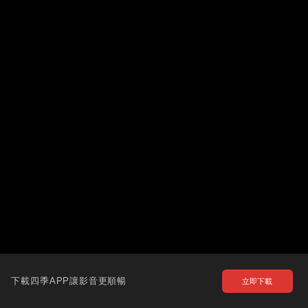
下載四季APP讓影音更順暢
立即下載