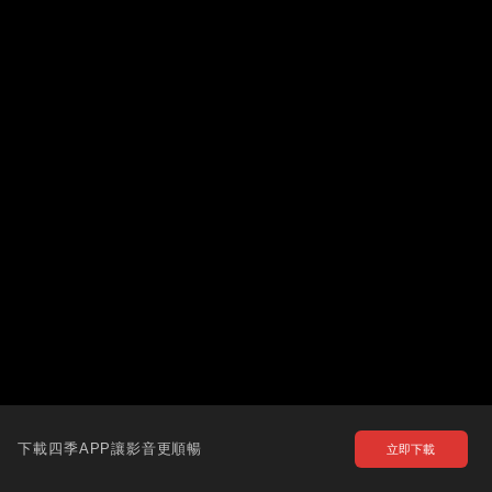
下載四季APP讓影音更順暢
立即下載