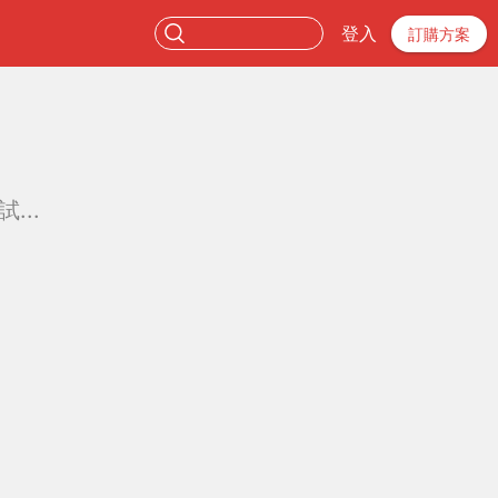
登入
訂購方案
...