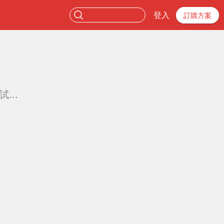
登入
訂購方案
...