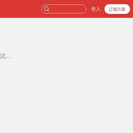
登入
訂購方案
...