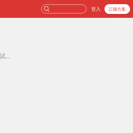
登入
訂購方案
...