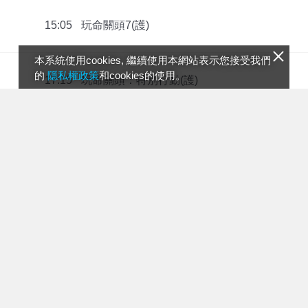
玩命關頭7(護)
15:05
本系統使用cookies, 繼續使用本網站表示您接受我們
的
隱私權政策
和cookies的使用。
玩命關頭：特別行動(護)
17:15
超難搞先生(輔12)
19:30
黑帆 第3季(輔15)
21:00
夜班經理(護)
22:00
夜班經理(護)
23:00