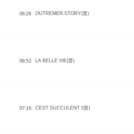
OUTREMER.STORY(普)
06:26
LA BELLE VIE(普)
06:52
CEST SUCCULENT !(普)
07:16