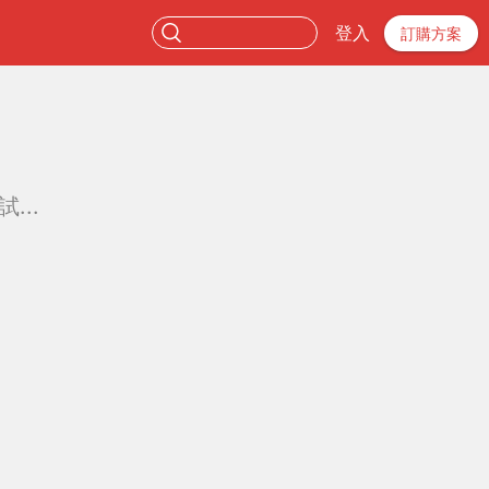
登入
訂購方案
...