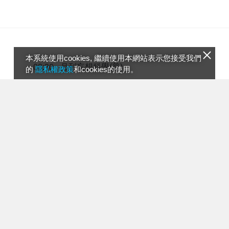
本系統使用cookies, 繼續使用本網站表示您接受我們
月刊妄想科學(普)
08:30
的
隱私權政策
和cookies的使用。
偶像X戰士美少女(普)
09:00
偶像X戰士美少女(普)
09:30