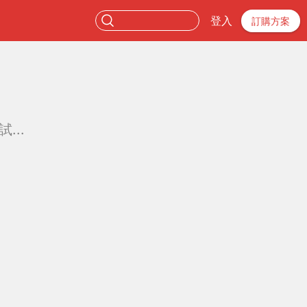
登入
訂購方案
...