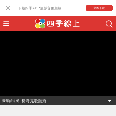
下載四季APP讓影音更順暢
立即下載
豬哥亮歌廳秀
豪華頻道餐