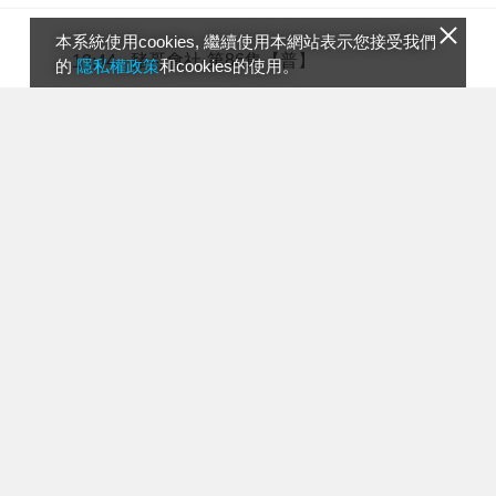
本系統使用cookies, 繼續使用本網站表示您接受我們
豬哥會社-第86集【普】
13:44
的
隱私權政策
和cookies的使用。
豬哥亮經典秀3【普】
14:53
豬哥會社-第110集【普】
15:52
豬哥亮經典秀2【普】
17:02
豬哥亮經典秀1【普】
18:02