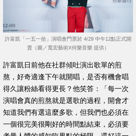
許富凱「一五一拾」演唱會門票於 4/29 中午12點正式開
賣（圖／寬宏藝術X何樂音樂 提供）
許富凱日前他在社群傾吐演出歌單的煎
熬，好奇適逢下午就開唱，是否有機會唱
得久讓粉絲看得更長？他笑答：「每一次
演唱會真的煎熬就是選歌的過程，開會才
知道我們有選這麼多歌，但我們也必須在
一個很完美很剛好的時間點結束，必須要
考量人體的感知臨界點的極限。還好這一