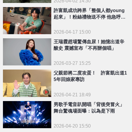
2026-04-02 14:30
許富凱成功跨界「整個人都young
起來」！粉絲禮物送不停 他急呼籲
一事
2026-04-17 15:00
王瑞霞趕場驚傳血尿！她憶出道辛
酸史 震撼宣布「不再辦個唱」
2026-03-27 15:25
父親節將二度攻蛋！ 許富凱出道1
5年回娘家專訪
2026-04-21 18:49
男歌手電音趴開唱「背後突冒火」
舞台驚魂場面曝：以為是下雨
2026-04-20 15:50