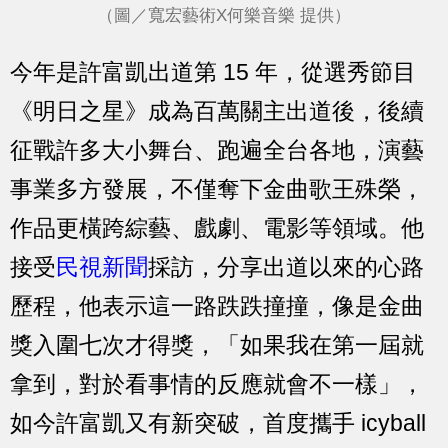
（圖／寬宏藝術X何樂音樂 提供）
今年是許富凱出道第 15 年，從選秀節目
《明日之星》成為百萬關主出道後，後續
征戰許多大小舞台、跑遍全台各地，演藝
事業多方發展，不僅奪下金曲歌王殊榮，
作品更橫跨綜藝、戲劇、電影等領域。他
接受
民視新聞
採訪，分享出道以來的心路
歷程，他表示這一路跌跌撞撞，像是金曲
獎入圍七次才得獎，「如果我在第一屆就
拿到，對於看事情的反應就會不一樣」，
如今許富凱又有新突破，首度攜手 icyball