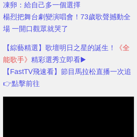
凍卵：給自己多一個選擇
楊烈把舞台劇變演唱會！73歲歌聲撼動全
場 一開口觀眾就哭了
【綜藝精選】
歌壇明日之星的誕生！
《全
能歌手》
精彩選秀立即看▶️
【FastTV飛速看】
節目馬拉松直播一次追
👉點擊前往