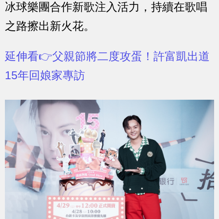
冰球樂團合作新歌注入活力，持續在歌唱
之路擦出新火花。
延伸看👉父親節將二度攻蛋！許富凱出道
15年回娘家專訪