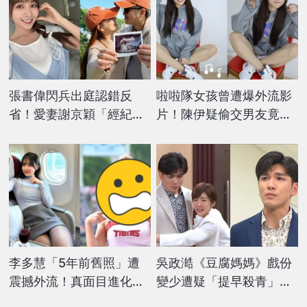
張書偉閃兵出庭認錯反
啦啦隊女孩曾遭爆外流影
省！愛妻謝京穎「經紀公
片！陳伊疑偷交男友竟當
司親發聲」洩真實近況
街做「1事」
李多慧「5年前舊照」遭
吳政澔《豆腐媽媽》戲份
震撼外流！真面目進化
變少遭疑「提早殺青」？
「判若兩人」網嚇爛：不
本尊親吐5字回應了