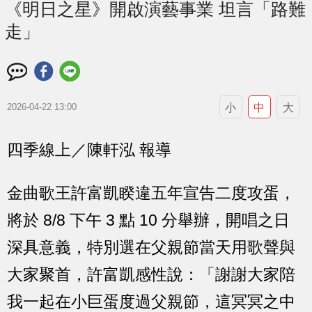
《明日之星》開啟演藝事業 坦言「路難
走」
小
中
大
2026-04-22 13:00
四季線上／陳軒泓 報導
金曲歌王許富凱睽違五年宣告二度攻蛋，
將於 8/8 下午 3 點 10 分舉辦，開唱之日
深具意義，特別選在父親節當天用歌聲與
大家聚首，許富凱感性說：「謝謝大家陪
我一起在小巨蛋度過父親節，這冥冥之中