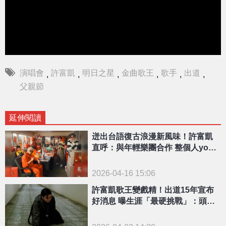
演唱會
許富凱
明日之星
金曲歌王
歌手
出道
,
,
,
,
,
,
父親節
延伸閱讀
迸出台語復古浪漫新風味！許富凱
直呼：與年輕樂團合作 整個人youn
g起來
2026-04-16 15:06
許富凱歌王變戲精！出道15年宣布
好消息 曝生涯「最硬挑戰」：頭暈
好幾次