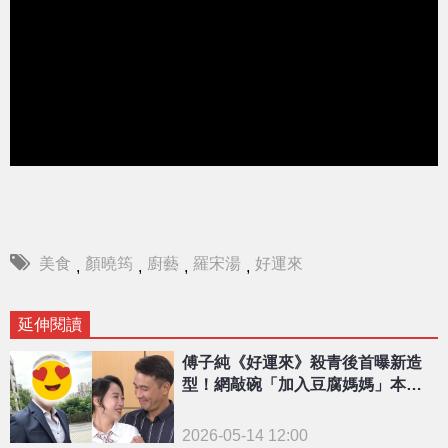
美食
顏曉筠
廚藝
羅宋湯
好運來
,
,
,
,
延伸閱讀
傅子純《好運來》殺青後首曝新造
型！網敲碗「加入豆腐媽媽」本尊
鬆口回應了
2026-05-14 12:00