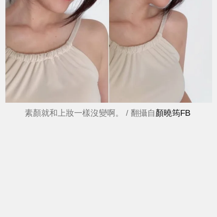
素顏就和上妝一樣沒變啊。 / 翻攝自
顏曉筠FB