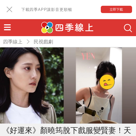
下載四季APP讓影音更順暢
立即下載
四季線上
民視戲劇
《好運來》顏曉筠脫下戲服變賢妻！天