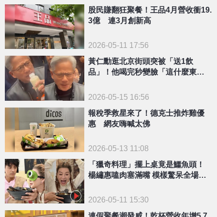
股民賺翻狂聚餐！王品4月營收衝19.
3億 連3月創新高
2026-05-11 17:56
黃仁勳逛北京街頭突被「送1飲
品」！他喝完秒變臉「這什麼東西
啊？」超毛真相曝光
2026-05-15 16:56
報稅季救星來了！德克士推炸雞優
惠 網友嗨喊太佛
2026-05-13 11:08
「獵奇料理」擺上桌竟是鱷魚頭！
楊繡惠嗑肉塞滿嘴 模樣驚呆全場：
好像虎姑婆
2026-05-11 15:30
連假聚餐潮發威！乾杯營收年增5.7